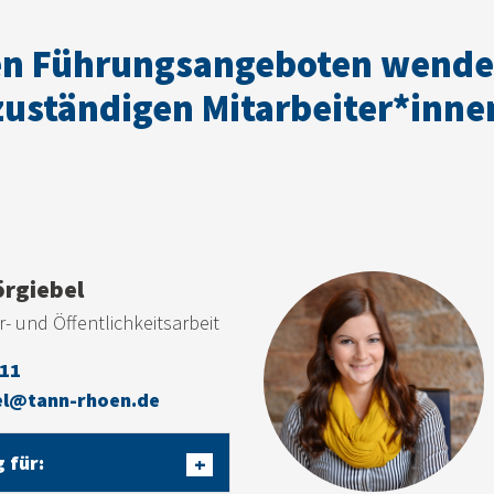
en Führungsangeboten wende 
zuständigen Mitarbeiter*inne
örgiebel
r- und Öffentlichkeitsarbeit
-11
el@tann-rhoen.de
 für:
+