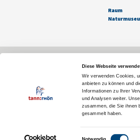
Raum
Naturmuseum
Zentrale
Bürgerbüro
Diese Webseite verwende
06682 96 11-0
06682-9611-15
info@tann-rhoen.de
buergerbuero@tann-
Wir verwenden Cookies, um
anbieten zu können und di
Informationen zu Ihrer Ve
und Analysen weiter. Unse
zusammen, die Sie ihnen b
gesammelt haben.
Einwilligungsauswahl
Notwendig