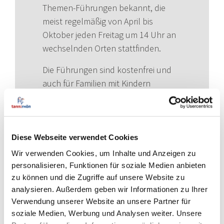
Themen-Führungen bekannt, die
meist regelmäßig von April bis
Oktober jeden Freitag um 14 Uhr an
wechselnden Orten stattfinden.
Die Führungen sind kostenfrei und
auch für Familien mit Kindern
besonders zu empfehlen. Festes
Schuhwerk ist erforderlich und für
die Verpflegung ist selbst zu sorgen.
Details über die Rhön-Ranger-
Diese Webseite verwendet Cookies
Führungen erfährst Du über die
Wir verwenden Cookies, um Inhalte und Anzeigen zu
Rubrik Veranstaltungen auf
personalisieren, Funktionen für soziale Medien anbieten
der Website des
zu können und die Zugriffe auf unsere Website zu
analysieren. Außerdem geben wir Informationen zu Ihrer
Biosphärenreservats Rhön.
Verwendung unserer Website an unsere Partner für
Möchtest Du regelmäßig die Rhöner
soziale Medien, Werbung und Analysen weiter. Unsere