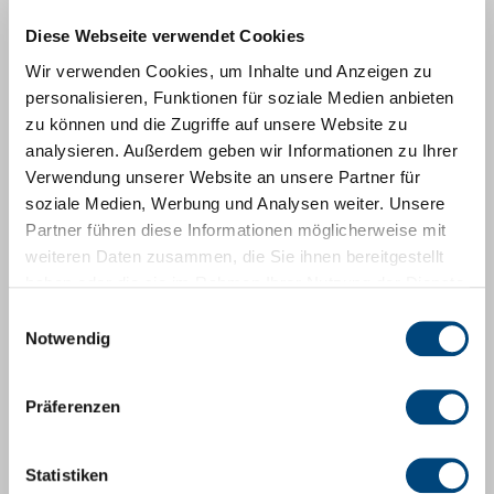
GVV Ulstertal Satzung 06.06.2019
Diese Webseite verwendet Cookies
Wir verwenden Cookies, um Inhalte und Anzeigen zu
Geschäftsordnung Ortsbeiräte
personalisieren, Funktionen für soziale Medien anbieten
zu können und die Zugriffe auf unsere Website zu
analysieren. Außerdem geben wir Informationen zu Ihrer
Geschäftsordnung StvV vom 17.04.26
Verwendung unserer Website an unsere Partner für
soziale Medien, Werbung und Analysen weiter. Unsere
1. Änderungssatzung zur Hauptsatzung
Partner führen diese Informationen möglicherweise mit
vom 17.04.26
weiteren Daten zusammen, die Sie ihnen bereitgestellt
haben oder die sie im Rahmen Ihrer Nutzung der Dienste
gesammelt haben.
Hauptsatzung der Stadt Tann (Rhön)
Einwilligungsauswahl
Notwendig
Hebesatzsatzung 2026
Präferenzen
Hundesteuersatzung 3.
Änderungssatzung per 14.02.2025
Statistiken