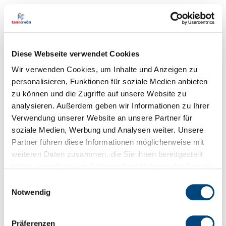
Ertragsblock.​
Transferleistungen nach
Familienleistungsgesetz: 132.675 Euro.​
Diese Webseite verwendet Cookies
Zuweisungen und Zuschüsse für
laufende Zwecke sowie allgemeine
Wir verwenden Cookies, um Inhalte und Anzeigen zu
Umlagen: 3.460.529 Euro – hier sind
personalisieren, Funktionen für soziale Medien anbieten
zu können und die Zugriffe auf unsere Website zu
insbesondere die
analysieren. Außerdem geben wir Informationen zu Ihrer
Schlüsselzuweisungen des Landes mit
Verwendung unserer Website an unsere Partner für
2.777.946 Euro enthalten.​
soziale Medien, Werbung und Analysen weiter. Unsere
Erträge aus der Auflösung von
Partner führen diese Informationen möglicherweise mit
Sonderposten (Investitionszuschüsse):
weiteren Daten zusammen, die Sie ihnen bereitgestellt
687.171 Euro.​
haben oder die sie im Rahmen Ihrer Nutzung der Dienste
gesammelt haben.
Sonstige ordentliche Erträge: 242.125
Einwilligungsauswahl
Notwendig
Euro, u.a. Konzessionsabgabe Strom
mit 120.000 Euro.​
Präferenzen