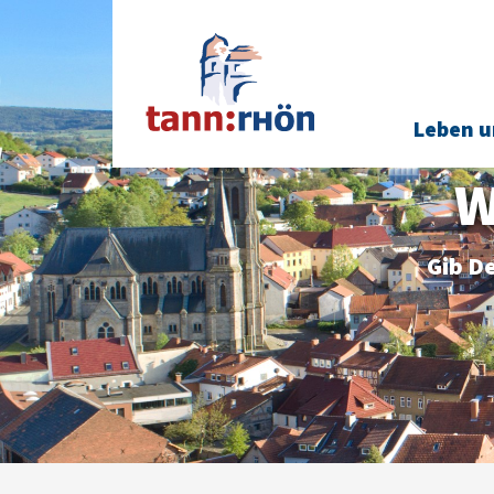
Leben u
W
Gib De