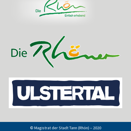
© Magistrat der Stadt Tann (Rhön) – 2020