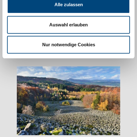
und rasante Fahrten durch die Schächte.
Alle zulassen
Auswahl erlauben
Entdecken
Nur notwendige Cookies