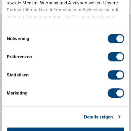
soziale Medien, Werbung und Analysen weiter. Unsere
Partner führen diese Informationen möglicherweise mit
weiteren Daten zusammen, die Sie ihnen bereitgestellt
haben oder die sie im Rahmen Ihrer Nutzung der Dienste
gesammelt haben.
Einwilligungsauswahl
Notwendig
Präferenzen
Statistiken
Marketing
Erlebnisbergwerk Merkers
Eine unvergessliche Reise in die Tiefen des
Details zeigen
Bergwerks. Es erwartet Dich ein Konzertsaal