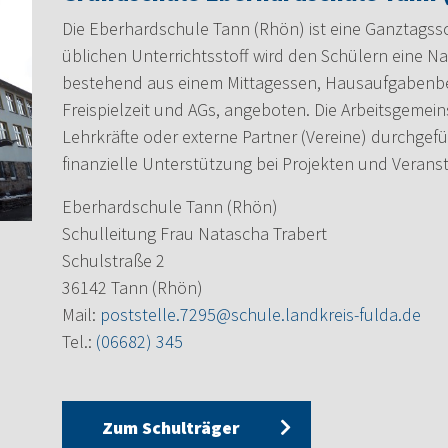
Die Eberhardschule Tann (Rhön) ist eine Ganztagssc
üblichen Unterrichtsstoff wird den Schülern eine N
bestehend aus einem Mittagessen, Hausaufgabenbe
Freispielzeit und AGs, angeboten. Die Arbeitsgemei
Lehrkräfte oder externe Partner (Vereine) durchgefüh
finanzielle Unterstützung bei Projekten und Veran
Eberhardschule Tann (Rhön)
Schulleitung Frau Natascha Trabert
Schulstraße 2
36142 Tann (Rhön)
Mail:
poststelle.7295@schule.landkreis-fulda.de
Tel.:
(06682) 345
Zum Schulträger