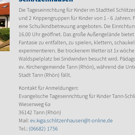
Die Tageseinrichtung für Kinder im Stadtteil Schlit
und 2 Krippengruppen für Kinder von 1 - 6 Jahren. F
eine Schulkindbetreuung angeboten. Die Einrichtung 
16.00 Uhr geöffnet. Das große Außengelände bietet 
Fantasie zu entfalten, zu spielen, klettern, schauk
experimentieren. Bei trockenem Wetter ist 1x wöche
Waldspielplatz bei Sindwinden besucht wird. Pädagog
ev. Kirchengemeinde Tann (Rhön), während die Unte
Stadt Tann (Rhön) fällt.
Kontakt für Anmeldungen:
Evangelische Tageseinrichtung für Kinder Tann-Sch
Wiesenweg 6a
36142 Tann (Rhön)
Mail:
ev.kiga.schlitzenhausen@t-online.de
Tel.:
(06682) 1756