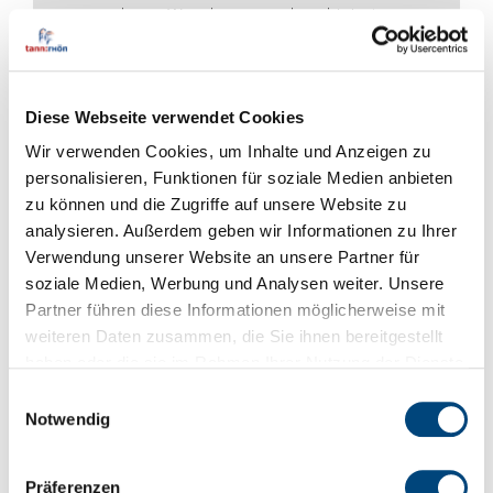
anderen Wanderwegen kombiniert
bzw. verlängert werden.
Diese Webseite verwendet Cookies
Rhönvanger Wein-Genuss-
Wir verwenden Cookies, um Inhalte und Anzeigen zu
Weg (8,4 km)
personalisieren, Funktionen für soziale Medien anbieten
zu können und die Zugriffe auf unsere Website zu
Der "Rhönvanger" Wein-Genuss-Weg
analysieren. Außerdem geben wir Informationen zu Ihrer
verbindet den Tanner Stadtteil
Verwendung unserer Website an unsere Partner für
Lahrbach mit dem Hilderser Ortsteil
soziale Medien, Werbung und Analysen weiter. Unsere
Simmershausen, genauer gesagt die
Partner führen diese Informationen möglicherweise mit
hervorragende Gastronomie des
weiteren Daten zusammen, die Sie ihnen bereitgestellt
Landgasthof Kehls mit dem
haben oder die sie im Rahmen Ihrer Nutzung der Dienste
gesammelt haben.
innovativen Winzerhof Heckenmühle.
Einwilligungsauswahl
Notwendig
Zwischendurch ist ein kurzer
Abstecher zum Rhöndorf in
Wenderhausen unbedingt ein
Präferenzen