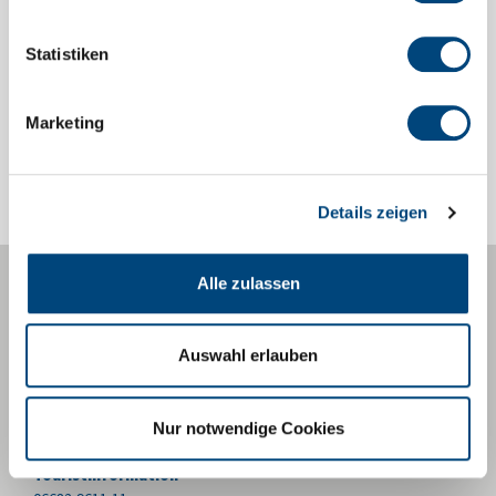
Statistiken
Marketing
Details zeigen
Alle zulassen
Zentrale
06682 96 11-0
info@tann-rhoen.de
Auswahl erlauben
Bürgerbüro
06682-9611-15
Nur notwendige Cookies
buergerbuero@tann-rhoen.de
Touristinformation