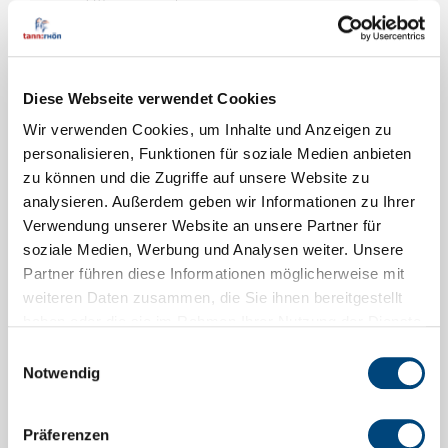
Öffnungszeiten
:
Donnerstag 16:00 - 18:00 Uhr
Diese Webseite verwendet Cookies
Wir verwenden Cookies, um Inhalte und Anzeigen zu
personalisieren, Funktionen für soziale Medien anbieten
zu können und die Zugriffe auf unsere Website zu
analysieren. Außerdem geben wir Informationen zu Ihrer
Rhönbücherei
Verwendung unserer Website an unsere Partner für
Ochsenbäckerhaus
soziale Medien, Werbung und Analysen weiter. Unsere
Partner führen diese Informationen möglicherweise mit
weiteren Daten zusammen, die Sie ihnen bereitgestellt
Marktstraße 9
haben oder die sie im Rahmen Ihrer Nutzung der Dienste
36142 Tann (Rhön)
gesammelt haben.
Einwilligungsauswahl
Tel. (06682) 919392
Notwendig
Öffnungszeiten:
Präferenzen
siehe unter
www.ochse.de