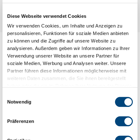
Diese Webseite verwendet Cookies
Wir verwenden Cookies, um Inhalte und Anzeigen zu
personalisieren, Funktionen für soziale Medien anbieten
zu können und die Zugriffe auf unsere Website zu
analysieren. Außerdem geben wir Informationen zu Ihrer
Verwendung unserer Website an unsere Partner für
Technische Fragen zu den DGH´s?
soziale Medien, Werbung und Analysen weiter. Unsere
Partner führen diese Informationen möglicherweise mit
weiteren Daten zusammen, die Sie ihnen bereitgestellt
Bei allen technischen Fragen, die mit einer
haben oder die sie im Rahmen Ihrer Nutzung der Dienste
Vermietung in Verbindung stehen könnten, wie z. B.
gesammelt haben.
Einwilligungsauswahl
Stromanschlüsse oder Brandschutzkonzepte,
Notwendig
stehen Dir die Mitarbeiter*innen des
Gebäudemanagement gerne zur Verfügung.
Präferenzen