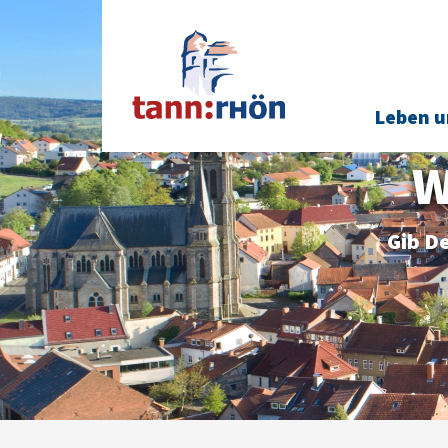
Leben u
W
Gib De