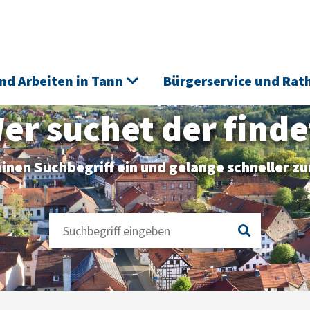
nd Arbeiten in Tann
Bürgerservice und Rat
er suchet der finde
inen Suchbegriff ein und gelange schneller zu