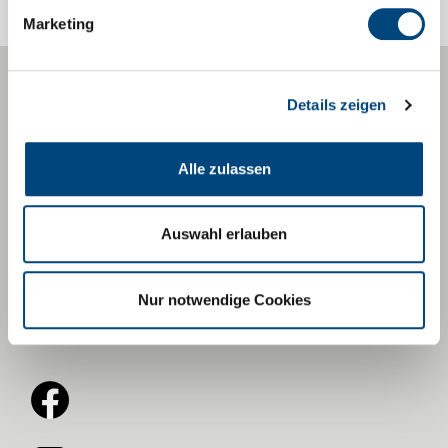
Marketing
Zentrale
Details zeigen
06682 96 11-0
info@tann-rhoen.de
Alle zulassen
Bürgerbüro
06682-9611-15
buergerbuero@tann-rhoen.de
Auswahl erlauben
Touristinformation
06682-9611-11
tourist-info@tann-rhoen.de
Nur notwendige Cookies
Impressum
Datenschutz