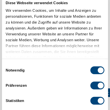
Diese Webseite verwendet Cookies
Wir verwenden Cookies, um Inhalte und Anzeigen zu
personalisieren, Funktionen für soziale Medien anbieten
Hochwertiges LED-
zu können und die Zugriffe auf unsere Website zu
Beleuchtungssystem für die
analysieren. Außerdem geben wir Informationen zu Ihrer
Feuerwehr
Verwendung unserer Website an unsere Partner für
soziale Medien, Werbung und Analysen weiter. Unsere
27.02.2023
Partner führen diese Informationen möglicherweise mit
Freundliche Spende der SV
weiteren Daten zusammen, die Sie ihnen bereitgestellt
SparkassenVersicherung
haben oder die sie im Rahmen Ihrer Nutzung der Dienste
gesammelt haben.
Einwilligungsauswahl
Weiterlesen
Notwendig
Präferenzen
Vorherige
1
…
49
50
51
…
73
Näc
Statistiken