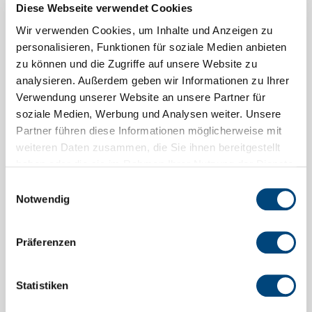
Diese Webseite verwendet Cookies
Wir verwenden Cookies, um Inhalte und Anzeigen zu
personalisieren, Funktionen für soziale Medien anbieten
Bio-Tonne: Richtig trennen zahlt sich
zu können und die Zugriffe auf unsere Website zu
aus
analysieren. Außerdem geben wir Informationen zu Ihrer
22.07.2026
Verwendung unserer Website an unsere Partner für
soziale Medien, Werbung und Analysen weiter. Unsere
Der Zweckverband Abfallsammlung für den
Partner führen diese Informationen möglicherweise mit
Landkreis Fulda erinnert an die Vorteile der Bio-
weiteren Daten zusammen, die Sie ihnen bereitgestellt
Tonne, um Bioabfälle effizient zu verwerten
haben oder die sie im Rahmen Ihrer Nutzung der Dienste
gesammelt haben.
Einwilligungsauswahl
Weiterlesen
Notwendig
Präferenzen
Vorherige
1
2
3
…
73
Nächste
Statistiken