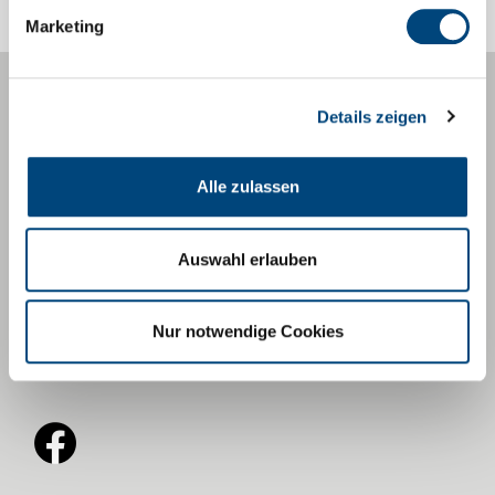
Marketing
Zentrale
Details zeigen
06682 96 11-0
info@tann-rhoen.de
Alle zulassen
Bürgerbüro
06682-9611-15
buergerbuero@tann-rhoen.de
Auswahl erlauben
Touristinformation
06682-9611-11
tourist-info@tann-rhoen.de
Nur notwendige Cookies
Impressum
Datenschutz