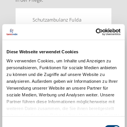
Schutzambulanz Fulda
Kostenlose Hilfe für Opfer
von Gewalttaten und
Dokumentation von
Gewaltfolgen
Diese Webseite verwendet Cookies
Otfrid-von-Weißenburg-Str. 3
Wir verwenden Cookies, um Inhalte und Anzeigen zu
36043 Fulda
personalisieren, Funktionen für soziale Medien anbieten
zu können und die Zugriffe auf unsere Website zu
Tel. (0661) 6006-6060
analysieren. Außerdem geben wir Informationen zu Ihrer
Verwendung unserer Website an unsere Partner für
soziale Medien, Werbung und Analysen weiter. Unsere
Zur Website
Partner führen diese Informationen möglicherweise mit
weiteren Daten zusammen, die Sie ihnen bereitgestellt
haben oder die sie im Rahmen Ihrer Nutzung der Dienste
gesammelt haben.
Einwilligungsauswahl