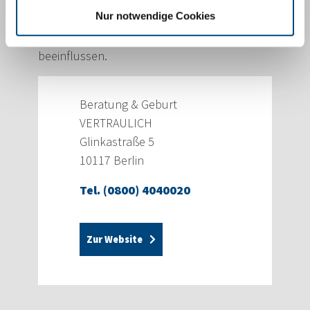
Nur notwendige Cookies
streng vertraulich. Die Mitarbeiter zeigen
Lösungsmöglichkeiten auf, ohne Dich zu
beeinflussen.
Beratung & Geburt
VERTRAULICH
Glinkastraße 5
10117 Berlin
Tel. (0800) 4040020
Zur Website