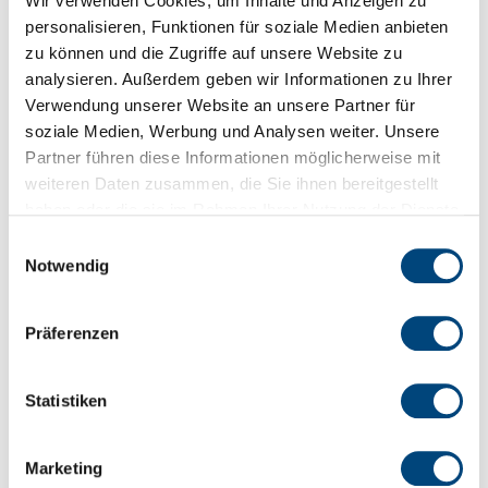
Wir verwenden Cookies, um Inhalte und Anzeigen zu
Wer aus besonderem Anlass heraus
personalisieren, Funktionen für soziale Medien anbieten
Getränke und zubereitete Speisen
zu können und die Zugriffe auf unsere Website zu
verkaufen will, unterliegt einer
analysieren. Außerdem geben wir Informationen zu Ihrer
Anzeigepflicht nach § 6 HGastG.
Verwendung unserer Website an unsere Partner für
soziale Medien, Werbung und Analysen weiter. Unsere
Die Regelungen zur Sperrzeitverkürzung
Partner führen diese Informationen möglicherweise mit
gelten auch weiterhin für alle Veranstalter -
weiteren Daten zusammen, die Sie ihnen bereitgestellt
auch Vereine, die von der
haben oder die sie im Rahmen Ihrer Nutzung der Dienste
gesammelt haben.
gaststättenrechtlichen Anzeigepflicht
Einwilligungsauswahl
Notwendig
ausgenommen sind.
Die Anzeige ist nach § 6 des Gesetzes
Präferenzen
spätestens 4 Wochen vor Beginn der
Veranstaltung bei der Stadt Tann (Rhön) im
Statistiken
Bürgerbüro persönlich, per E-Mail an:
buergerbuero@tann-rhoen oder über
unser Homepage in digitaler Form
Marketing