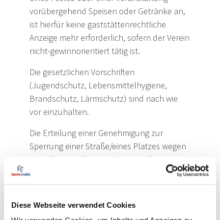
vorübergehend Speisen oder Getränke an,
ist hierfür keine gaststättenrechtliche
Anzeige mehr erforderlich, sofern der Verein
nicht-gewinnorientiert tätig ist.
Die gesetzlichen Vorschriften
(Jugendschutz, Lebensmittelhygiene,
Brandschutz, Lärmschutz) sind nach wie
vor einzuhalten.
Die Erteilung einer Genehmigung zur
Sperrung einer Straße/eines Platzes wegen
eines Festes oder einer Veranstaltung im
öffentlichen Verkehrsraum muss auch in
Zukunft beantragt werden.
Diese Webseite verwendet Cookies
Für alle weiteren Veranstalter gilt weiterhin: