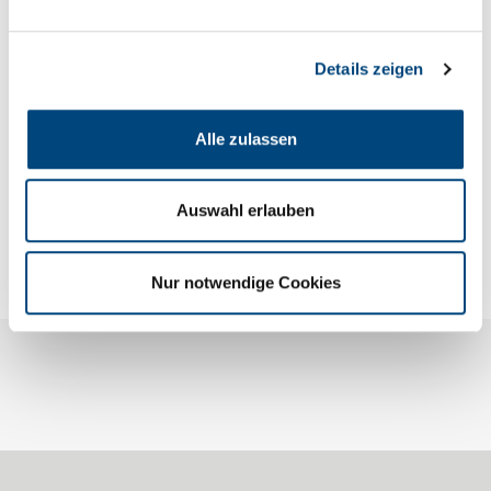
einzureichen.
Bei Rückfragen wende Dich gerne an unser
Details zeigen
Bürgerbüro
06682 96 11 15 oder 06682 96 11 16.
Alle zulassen
Zur Übersicht
Auswahl erlauben
Nur notwendige Cookies